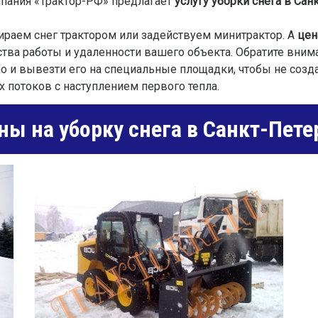
мпания «Трактор-РФ» предлагает
услугу уборки снега в Сан
ираем снег трактором или задействуем минитрактор. А
цен
ства работы и удаленности вашего объекта. Обратите вним
 но и вывезти его на специальные площадки, чтобы не созд
 потоков с наступлением первого тепла.
ы на уборку снега в Санкт-Пете